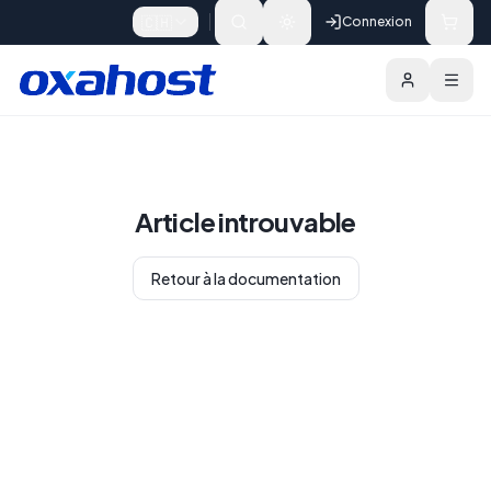
Skip to content
🇨🇭
Connexion
Article introuvable
Retour à la documentation