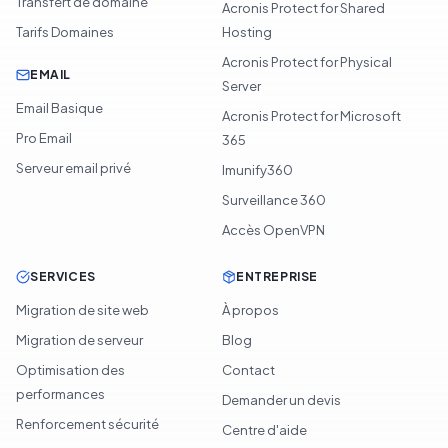
Transfert de domaine
Acronis Protect for Shared
Tarifs Domaines
Hosting
Acronis Protect for Physical
EMAIL
Server
Email Basique
Acronis Protect for Microsoft
Pro Email
365
Serveur email privé
Imunify360
Surveillance 360
Accès OpenVPN
SERVICES
ENTREPRISE
Migration de site web
À propos
Migration de serveur
Blog
Optimisation des
Contact
performances
Demander un devis
Renforcement sécurité
Centre d'aide