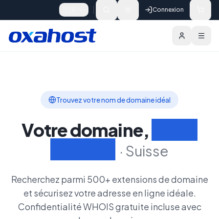
Skip to content
🇨🇭
Connexion
Domaines
Fonctionnalités
Rechercher un Do
Trouvez votre nom de domaine idéal
Votre domaine,
Votre
identité
·
Suisse
Recherchez parmi 500+ extensions de domaine
et sécurisez votre adresse en ligne idéale.
Confidentialité WHOIS gratuite incluse avec