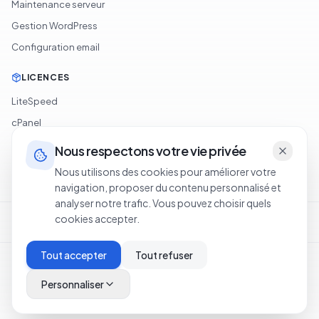
Maintenance serveur
Gestion WordPress
Configuration email
LICENCES
LiteSpeed
cPanel
Softaculous
Nous respectons votre vie privée
JetBackup
Nous utilisons des cookies pour améliorer votre
navigation, proposer du contenu personnalisé et
analyser notre trafic. Vous pouvez choisir quels
Conditions d'utilisation
Politique de confidentialité
Cookie Policy
cookies accepter.
Politique de remboursement
Legal Notice
Tout accepter
Tout refuser
©
2026
OXA NETWORKS OÜ
.
Tous droits réservés.
·
Hébergement en Suisse
Personnaliser
SSL
PCI-DSS
|
Statut
Haut