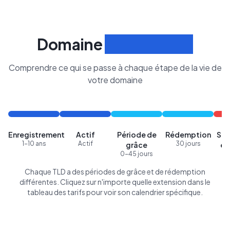
Domaine
Cycle de Vie
Comprendre ce qui se passe à chaque étape de la vie de
votre domaine
Enregistrement
Actif
Période de
Rédemption
Sup
1-10 ans
Actif
30 jours
grâce
en
0-45 jours
Chaque TLD a des périodes de grâce et de rédemption
différentes. Cliquez sur n'importe quelle extension dans le
tableau des tarifs pour voir son calendrier spécifique.