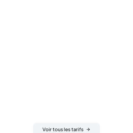
Prêt à enregistrer
votre domaine ?
Sécurisez votre nom de domaine
idéal. Confidentialité WHOIS
gratuite, activation instantanée et
gestion DNS 24h/24 incluses.
Voir tous les tarifs