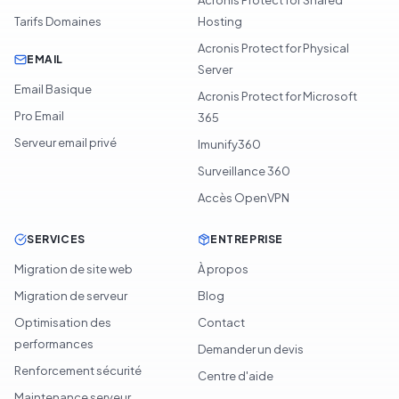
Transfert de domaine
Acronis Protect for Shared
Tarifs Domaines
Hosting
Acronis Protect for Physical
EMAIL
Server
Email Basique
Acronis Protect for Microsoft
Pro Email
365
Serveur email privé
Imunify360
Surveillance 360
Accès OpenVPN
SERVICES
ENTREPRISE
Migration de site web
À propos
Migration de serveur
Blog
Optimisation des
Contact
performances
Demander un devis
Renforcement sécurité
Centre d'aide