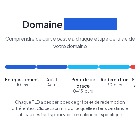
Domaine
Cycle de Vie
Comprendre ce qui se passe à chaque étape de la vie de
votre domaine
Enregistrement
Actif
Période de
Rédemption
Sup
1-10 ans
Actif
30 jours
grâce
en
0-45 jours
Chaque TLD a des périodes de grâce et de rédemption
différentes. Cliquez sur n'importe quelle extension dans le
tableau des tarifs pour voir son calendrier spécifique.