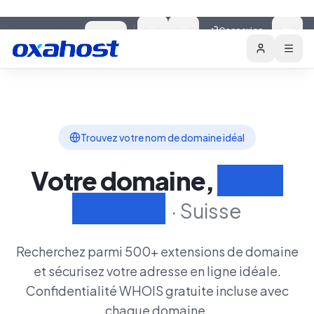
Skip to content
🇨🇭
Connexion
Domaines
Fonctionnalités
Rechercher un Do
Trouvez votre nom de domaine idéal
Votre domaine,
Votre
identité
·
Suisse
Recherchez parmi 500+ extensions de domaine
et sécurisez votre adresse en ligne idéale.
Confidentialité WHOIS gratuite incluse avec