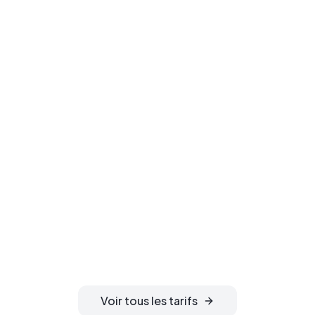
Prêt à enregistrer
votre domaine ?
Sécurisez votre nom de domaine
idéal. Confidentialité WHOIS
gratuite, activation instantanée et
gestion DNS 24h/24 incluses.
Voir tous les tarifs