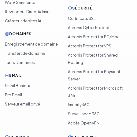
WooCommerce
SÉCURITÉ
Revendeur DirectAdmin
Certificats SSL
Créateur de sites IA
Acronis Cyber Protect
DOMAINES
Acronis Protect for PC/Mac
Enregistrement de domaine
Acronis Protect for VPS
Transfert de domaine
Acronis Protect for Shared
Tarifs Domaines
Hosting
Acronis Protect for Physical
EMAIL
Server
Email Basique
Acronis Protect for Microsoft
Pro Email
365
Serveur email privé
Imunify360
Surveillance 360
Accès OpenVPN