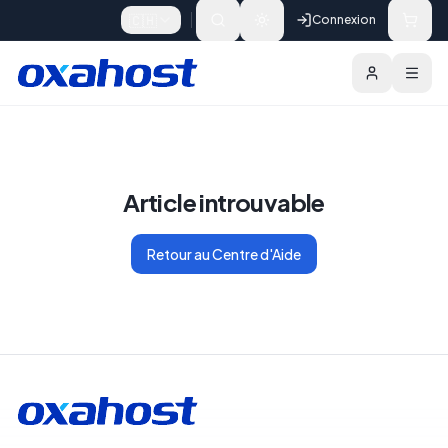
Skip to content
🇨🇭
Connexion
Article introuvable
Retour au Centre d'Aide