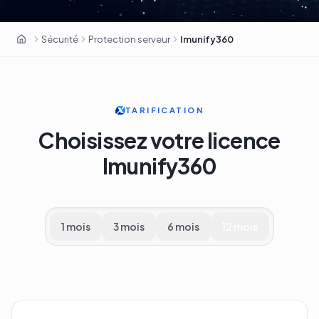
Sécurité
Protection serveur
Imunify360
OxaHost Suisse
TARIFICATION
Choisissez votre licence
Imunify360
1 mois
3 mois
6 mois
12 mois