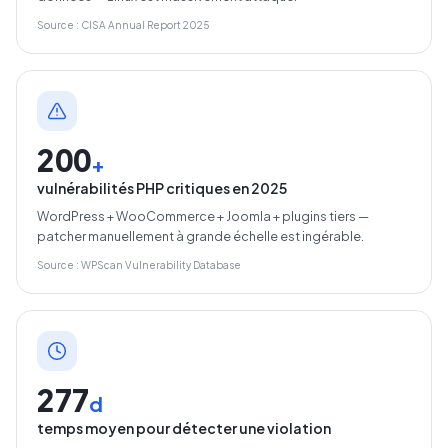
Source : CISA Annual Report 2025
200
+
vulnérabilités PHP critiques en 2025
WordPress + WooCommerce + Joomla + plugins tiers —
patcher manuellement à grande échelle est ingérable.
Source : WPScan Vulnerability Database
277
d
temps moyen pour détecter une violation