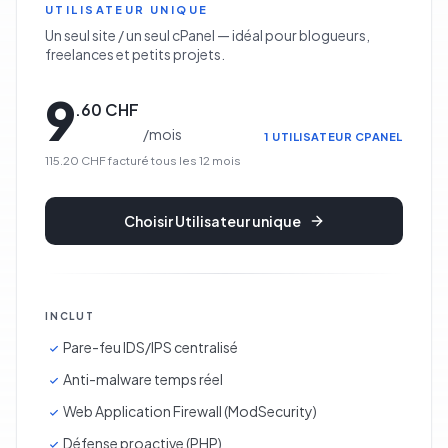
UTILISATEUR UNIQUE
Un seul site / un seul cPanel — idéal pour blogueurs,
freelances et petits projets.
9
.
60
CHF
/
mois
1 UTILISATEUR CPANEL
115.20 CHF
facturé tous les
12
mois
Choisir
Utilisateur unique
INCLUT
Pare-feu IDS/IPS centralisé
Anti-malware temps réel
Web Application Firewall (ModSecurity)
Défense proactive (PHP)