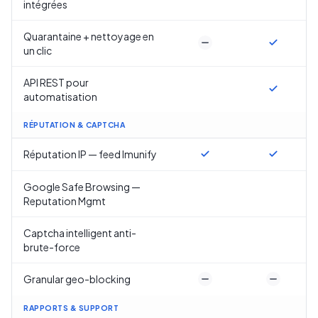
intégrées
Quarantaine + nettoyage en
un clic
API REST pour
automatisation
RÉPUTATION & CAPTCHA
Réputation IP — feed Imunify
Google Safe Browsing —
Reputation Mgmt
Captcha intelligent anti-
brute-force
Granular geo-blocking
RAPPORTS & SUPPORT