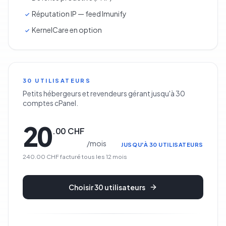
Réputation IP — feed Imunify
KernelCare en option
30 UTILISATEURS
Petits hébergeurs et revendeurs gérant jusqu'à 30
comptes cPanel.
20
.
00
CHF
/
mois
JUSQU'À 30 UTILISATEURS
240.00 CHF
facturé tous les
12
mois
Choisir
30 utilisateurs