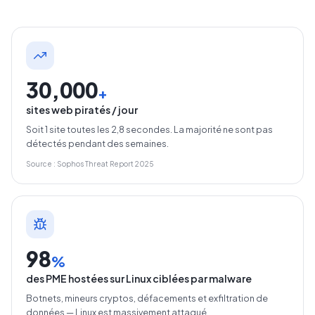
30,000
+
sites web piratés / jour
Soit 1 site toutes les 2,8 secondes. La majorité ne sont pas
détectés pendant des semaines.
Source : Sophos Threat Report 2025
98
%
des PME hostées sur Linux ciblées par malware
Botnets, mineurs cryptos, défacements et exfiltration de
données — Linux est massivement attaqué.