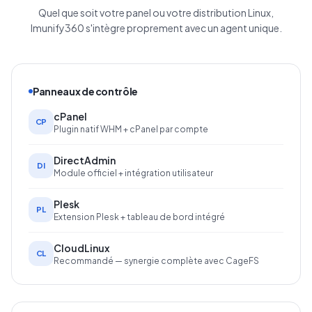
Quel que soit votre panel ou votre distribution Linux,
Imunify360 s'intègre proprement avec un agent unique.
Panneaux de contrôle
cPanel
CP
Plugin natif WHM + cPanel par compte
DirectAdmin
DI
Module officiel + intégration utilisateur
Plesk
PL
Extension Plesk + tableau de bord intégré
CloudLinux
CL
Recommandé — synergie complète avec CageFS