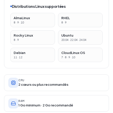
Distributions Linux supportées
AlmaLinux
RHEL
8 · 9 · 10
8 · 9
Rocky Linux
Ubuntu
8 · 9
20.04 · 22.04 · 24.04
Debian
CloudLinux OS
11 · 12
7 · 8 · 9 · 10
CPU
2 cœurs ou plus recommandés
RAM
1 Go minimum · 2 Go recommandé