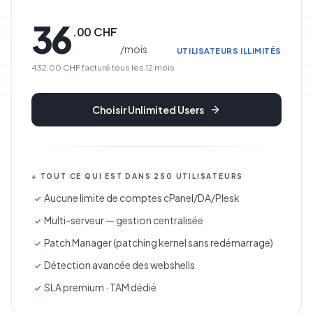
36
.
00
CHF
/
mois
UTILISATEURS ILLIMITÉS
432.00 CHF
facturé tous les
12
mois
Choisir
Unlimited Users
+ TOUT CE QUI EST DANS 250 UTILISATEURS
Aucune limite de comptes cPanel/DA/Plesk
Multi-serveur — gestion centralisée
Patch Manager (patching kernel sans redémarrage)
Détection avancée des webshells
SLA premium · TAM dédié