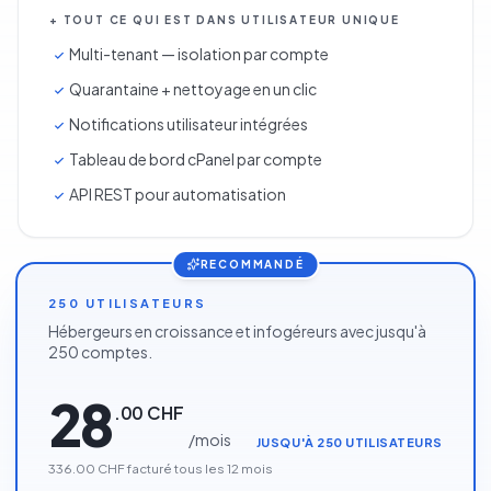
+ TOUT CE QUI EST DANS UTILISATEUR UNIQUE
Multi-tenant — isolation par compte
Quarantaine + nettoyage en un clic
Notifications utilisateur intégrées
Tableau de bord cPanel par compte
API REST pour automatisation
RECOMMANDÉ
250 UTILISATEURS
Hébergeurs en croissance et infogéreurs avec jusqu'à
250 comptes.
28
.
00
CHF
/
mois
JUSQU'À 250 UTILISATEURS
336.00 CHF
facturé tous les
12
mois