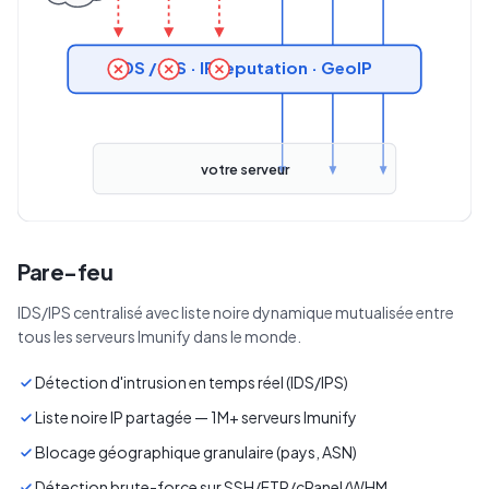
IDS / IPS · IP reputation · GeoIP
votre serveur
Pare-feu
IDS/IPS centralisé avec liste noire dynamique mutualisée entre
tous les serveurs Imunify dans le monde.
Détection d'intrusion en temps réel (IDS/IPS)
Liste noire IP partagée — 1M+ serveurs Imunify
Blocage géographique granulaire (pays, ASN)
Détection brute-force sur SSH/FTP/cPanel/WHM