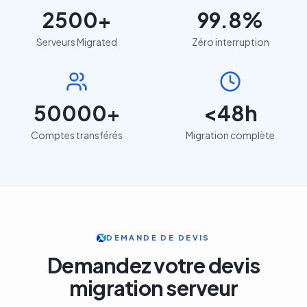
2500
+
99.8
%
Serveurs Migrated
Zéro interruption
50000
+
<
48
h
Comptes transférés
Migration complète
DEMANDE DE DEVIS
Demandez votre devis
migration serveur