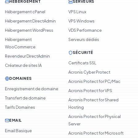
HÉBERGEMENT
SERVEURS
Hébergement cPanel
VPS Linux
Hébergement DirectAdmin
VPS Windows
Hébergement WordPress
VDS Performance
Hébergement
Serveurs dédiés
WooCommerce
SÉCURITÉ
Revendeur DirectAdmin
Certificats SSL
Créateur de sites IA
Acronis Cyber Protect
DOMAINES
Acronis Protect for PC/Mac
Enregistrement de domaine
Acronis Protect for VPS
Transfert de domaine
Acronis Protect for Shared
Tarifs Domaines
Hosting
Acronis Protect for Physical
EMAIL
Server
Email Basique
Acronis Protect for Microsoft