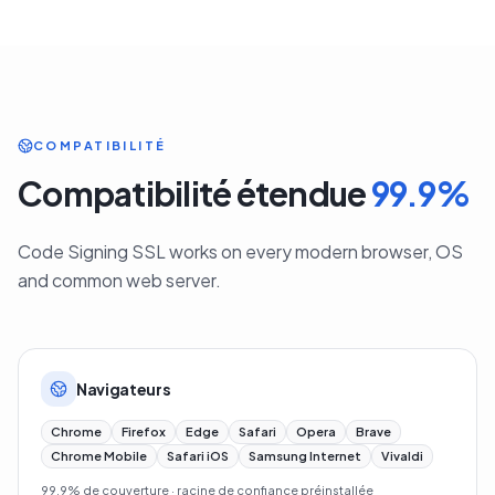
COMPATIBILITÉ
Compatibilité étendue
99.9
%
Code Signing SSL works on every modern browser, OS
and common web server.
Navigateurs
Chrome
Firefox
Edge
Safari
Opera
Brave
Chrome Mobile
Safari iOS
Samsung Internet
Vivaldi
99.9% de couverture · racine de confiance préinstallée