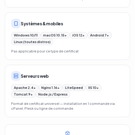
Systèmes & mobiles
Windows 10/11
macOS 10.15+
iOS 12+
Android 7+
Linux (toutes distros)
Pas applicable pour ce type de certificat
Serveurs web
Apache 2.4+
Nginx 1.16+
LiteSpeed
IIS 10+
Tomcat 9+
Node.js / Express
Format de certificat universel — installation en 1 commande via
cPanel, Plesk ou ligne de commande.