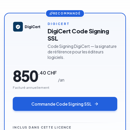
RECOMMANDÉ
DIGICERT
DigiCert Code Signing
SSL
Code Signing DigiCert — la signature
de référence pour les éditeurs
logiciels.
850
.
40
CHF
/
an
Facturé annuellement
Commande
Code Signing SSL
INCLUS DANS CETTE LICENCE