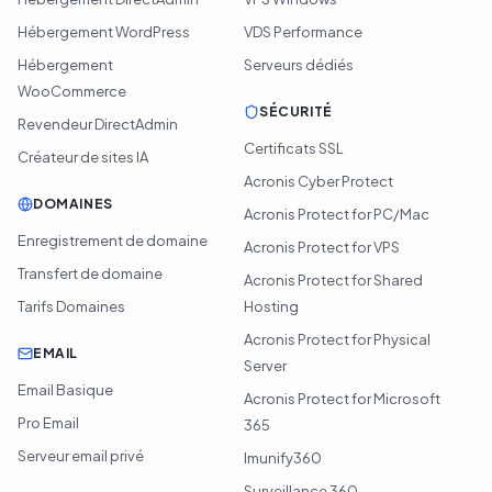
Hébergement WordPress
VDS Performance
Hébergement
Serveurs dédiés
WooCommerce
SÉCURITÉ
Revendeur DirectAdmin
Certificats SSL
Créateur de sites IA
Acronis Cyber Protect
DOMAINES
Acronis Protect for PC/Mac
Enregistrement de domaine
Acronis Protect for VPS
Transfert de domaine
Acronis Protect for Shared
Tarifs Domaines
Hosting
Acronis Protect for Physical
EMAIL
Server
Email Basique
Acronis Protect for Microsoft
Pro Email
365
Serveur email privé
Imunify360
Surveillance 360