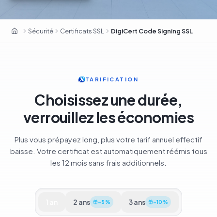
DigiCert · Fortune 500 · CA premium
Sécurité
Certificats SSL
DigiCert Code Signing SSL
OxaHost Suisse
TARIFICATION
Choisissez une durée,
verrouillez les économies
Plus vous prépayez long, plus votre tarif annuel effectif
baisse. Votre certificat est automatiquement réémis tous
les 12 mois sans frais additionnels.
1
an
2
ans
3
ans
−
5
%
−
10
%