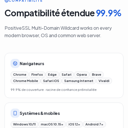
COMPATIBILITÉ
Compatibilité étendue
99.9
%
PositiveSSL Multi-Domain Wildcard works on every
modern browser, OS and common web server.
Navigateurs
Chrome
Firefox
Edge
Safari
Opera
Brave
Chrome Mobile
Safari iOS
Samsung Internet
Vivaldi
99.9% de couverture · racine de confiance préinstallée
Systèmes & mobiles
Windows 10/11
macOS 10.15+
iOS 12+
Android 7+