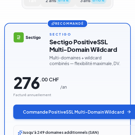
1
an
2
ans
3
ans
−
5
%
−
10
%
RECOMMANDÉ
SECTIGO
Sectigo PositiveSSL
Multi-Domain Wildcard
Multi-domaines + wildcard
combinés — flexibilité maximale, DV.
276
.
00
CHF
/
an
Facturé annuellement
Commande
PositiveSSL Multi-Domain Wildcard
Jusqu'à 249 domaines additionnels (SAN)