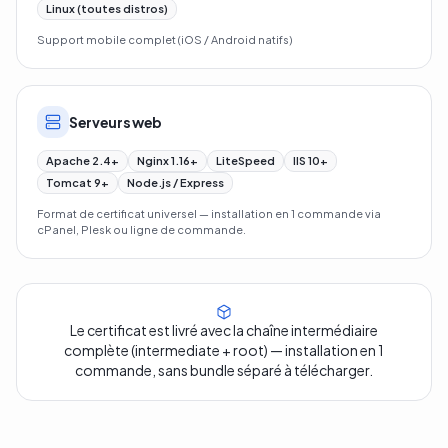
Linux (toutes distros)
Support mobile complet (iOS / Android natifs)
Serveurs web
Apache 2.4+
Nginx 1.16+
LiteSpeed
IIS 10+
Tomcat 9+
Node.js / Express
Format de certificat universel — installation en 1 commande via
cPanel, Plesk ou ligne de commande.
Le certificat est livré avec la chaîne intermédiaire
complète (intermediate + root) — installation en 1
commande, sans bundle séparé à télécharger.