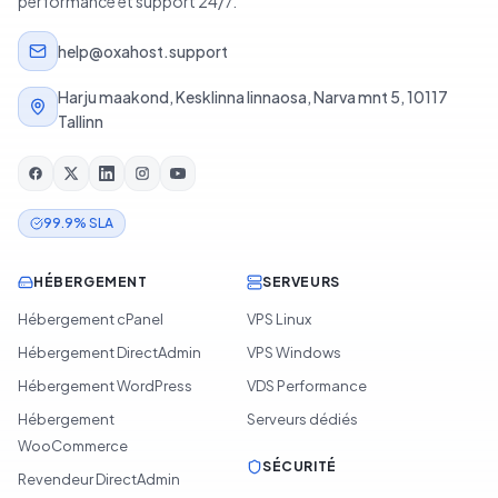
performance et support 24/7.
help@oxahost.support
Harju maakond, Kesklinna linnaosa, Narva mnt 5, 10117
Tallinn
99.9% SLA
HÉBERGEMENT
SERVEURS
Hébergement cPanel
VPS Linux
Hébergement DirectAdmin
VPS Windows
Hébergement WordPress
VDS Performance
Hébergement
Serveurs dédiés
WooCommerce
SÉCURITÉ
Revendeur DirectAdmin