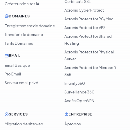
Certificats SSL
Créateur de sites IA
Acronis Cyber Protect
DOMAINES
Acronis Protect for PC/Mac
Enregistrement de domaine
Acronis Protect for VPS
Transfert de domaine
Acronis Protect for Shared
Tarifs Domaines
Hosting
Acronis Protect for Physical
EMAIL
Server
Email Basique
Acronis Protect for Microsoft
Pro Email
365
Serveur email privé
Imunify360
Surveillance 360
Accès OpenVPN
SERVICES
ENTREPRISE
Migration de site web
À propos